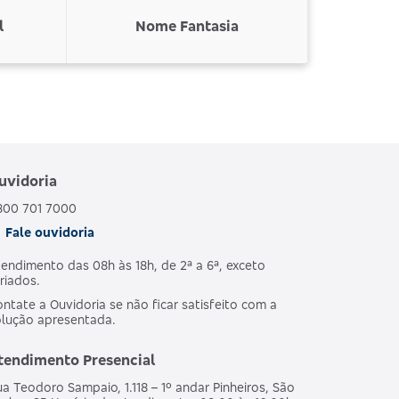
l
Nome Fantasia
uvidoria
800 701 7000
Fale ouvidoria
endimento das 08h às 18h, de 2ª a 6ª, exceto
riados.
ntate a Ouvidoria se não ficar satisfeito com a
olução apresentada.
tendimento Presencial
a Teodoro Sampaio, 1.118 – 1º andar Pinheiros, São