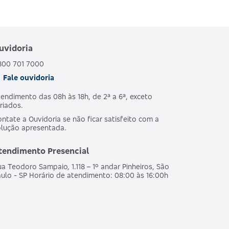
uvidoria
800 701 7000
Fale ouvidoria
endimento das 08h às 18h, de 2ª a 6ª, exceto
riados.
ntate a Ouvidoria se não ficar satisfeito com a
olução apresentada.
tendimento Presencial
a Teodoro Sampaio, 1.118 – 1º andar Pinheiros, São
ulo - SP Horário de atendimento: 08:00 às 16:00h