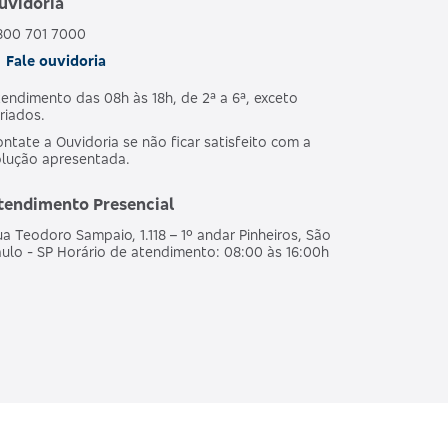
uvidoria
800 701 7000
Fale ouvidoria
endimento das 08h às 18h, de 2ª a 6ª, exceto
riados.
ntate a Ouvidoria se não ficar satisfeito com a
olução apresentada.
tendimento Presencial
a Teodoro Sampaio, 1.118 – 1º andar Pinheiros, São
ulo - SP Horário de atendimento: 08:00 às 16:00h