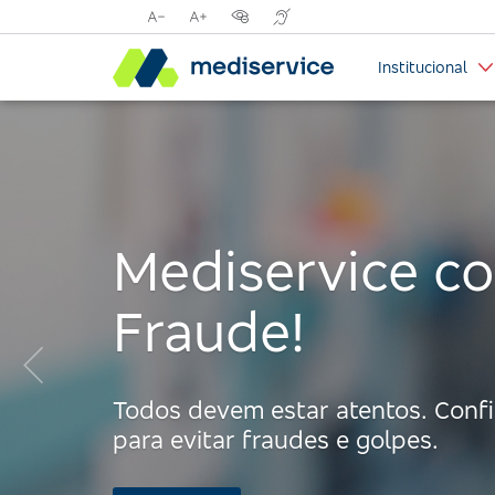
Reduzir
Aumentar
Opções
Tradutor
tamanho
tamanho
de
para
Institucional
da
da
contraste
libras
fonte
fonte
visual
com
Handtalk
Mediservice co
Fraude!
Anterior:
Todos devem estar atentos. Confir
para evitar fraudes e golpes.