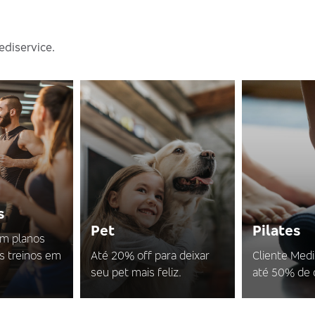
ediservice.
s
Pet
Pilates
em planos
s treinos em
Até 20% off para deixar
Cliente Med
seu pet mais feliz.
até 50% de 