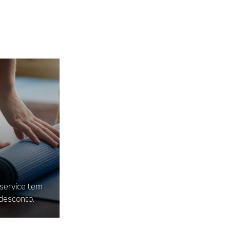
iservice tem
desconto.