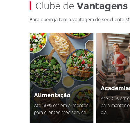
Clube de
Vantagens
Para quem já tem a vantagem de ser cliente M
Academia
Alimentação
Até 50% off 
Até 30% off em alimentos
para manter o
para clientes Mediservice.
dia.