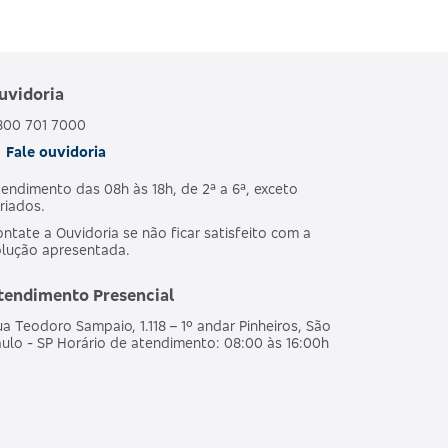
uvidoria
800 701 7000
Fale ouvidoria
endimento das 08h às 18h, de 2ª a 6ª, exceto
riados.
ntate a Ouvidoria se não ficar satisfeito com a
olução apresentada.
tendimento Presencial
a Teodoro Sampaio, 1.118 – 1º andar Pinheiros, São
ulo - SP Horário de atendimento: 08:00 às 16:00h