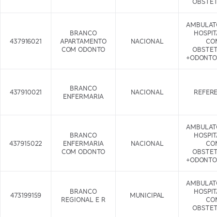
OBSTET
AMBULAT
BRANCO
HOSPI
437916021
APARTAMENTO
NACIONAL
CO
COM ODONTO
OBSTET
+ODONTO
BRANCO
437910021
NACIONAL
REFER
ENFERMARIA
AMBULAT
BRANCO
HOSPI
437915022
ENFERMARIA
NACIONAL
CO
COM ODONTO
OBSTET
+ODONTO
AMBULAT
BRANCO
HOSPI
473199159
MUNICIPAL
REGIONAL E R
CO
OBSTET