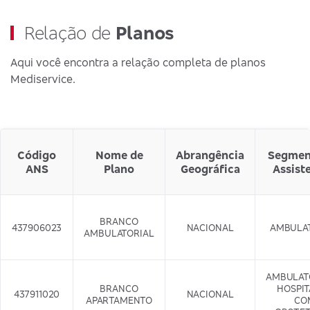
Relação de
Planos
Aqui você encontra a relação completa de planos
Mediservice.
Código
Nome de
Abrangência
Segmen
ANS
Plano
Geográfica
Assist
BRANCO
437906023
NACIONAL
AMBULA
AMBULATORIAL
AMBULAT
BRANCO
HOSPI
437911020
NACIONAL
APARTAMENTO
CO