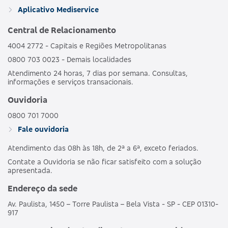
GRUPO DE
HOSPI
469352133
Aplicativo Mediservice
BRONZE C
ESTADOS
CO
OBSTET
Central de Relacionamento
4004 2772 - Capitais e Regiões Metropolitanas
AMBULAT
MDSV BRANCO
HOSPI
0800 703 0023 - Demais localidades
481989186
NACIONAL
E
CO
Atendimento 24 horas, 7 dias por semana. Consultas,
OBSTET
informações e serviços transacionais.
AMBULAT
Ouvidoria
MDSV BRANCO
HOSPI
487690203
NACIONAL
E CO R COPART
CO
0800 701 7000
OBSTET
Fale ouvidoria
Atendimento das 08h às 18h, de 2ª a 6ª, exceto feriados.
AMBULAT
MDSV BRANCO
HOSPI
503695250
NACIONAL
Contate a Ouvidoria se não ficar satisfeito com a solução
E CO R1
CO
apresentada.
OBSTET
Endereço da sede
AMBULAT
Av. Paulista, 1450 – Torre Paulista – Bela Vista - SP - CEP 01310-
MDSV BRANCO
HOSPI
503691257
NACIONAL
917
E COPART R1
CO
OBSTET