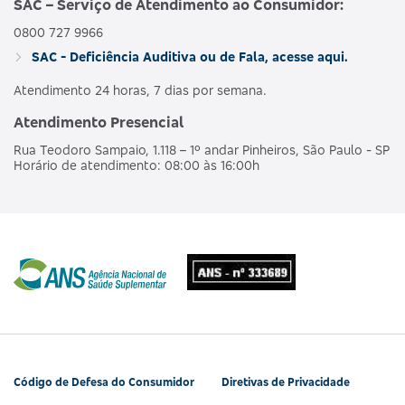
SAC – Serviço de Atendimento ao Consumidor:
0800 727 9966
AMBULAT
MDSV BRANCO
HOSPI
SAC - Deficiência Auditiva ou de Fala, acesse aqui.
476563160
NACIONAL
E R
CO
OBSTET
Atendimento 24 horas, 7 dias por semana.
Atendimento Presencial
AMBULAT
MDSV BRANCO
HOSPI
490190218
NACIONAL
Rua Teodoro Sampaio, 1.118 – 1º andar Pinheiros, São Paulo - SP
E R COPART
CO
Horário de atendimento: 08:00 às 16:00h
OBSTET
AMBULAT
MDSV BRANCO
HOSPI
481990180
NACIONAL
Q
CO
OBSTET
AMBULAT
MDSV BRANCO
HOSPI
487685207
NACIONAL
Q CO R COPART
CO
OBSTET
Código de Defesa do Consumidor
Diretivas de Privacidade
AMBULAT