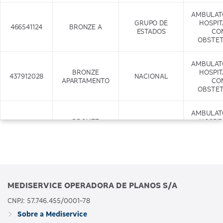
AMBULAT
GRUPO DE
HOSPI
466541124
BRONZE A
ESTADOS
CO
OBSTET
AMBULAT
BRONZE
HOSPI
437912028
NACIONAL
APARTAMENTO
CO
OBSTET
AMBULAT
BRONZE
HOSPI
437917029
APARTAMENTO
NACIONAL
CO
COM ODONTO
OBSTET
+ODONTO
AMBULAT
GRUPO DE
HOSPI
466542122
BRONZE B
MEDISERVICE OPERADORA DE PLANOS S/A
ESTADOS
CO
OBSTET
CNPJ: 57.746.455/0001-78
Sobre a Mediservice
AMBULAT