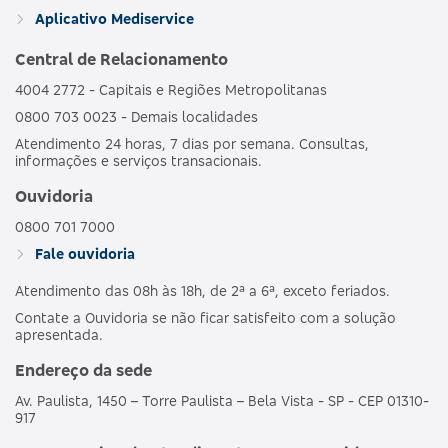
GRUPO DE
HOSPI
469352133
Aplicativo Mediservice
BRONZE C
ESTADOS
CO
OBSTET
Central de Relacionamento
4004 2772 - Capitais e Regiões Metropolitanas
AMBULAT
MDSV BRANCO
HOSPI
0800 703 0023 - Demais localidades
481989186
NACIONAL
E
CO
Atendimento 24 horas, 7 dias por semana. Consultas,
OBSTET
informações e serviços transacionais.
AMBULAT
Ouvidoria
MDSV BRANCO
HOSPI
487690203
NACIONAL
E CO R COPART
CO
0800 701 7000
OBSTET
Fale ouvidoria
Atendimento das 08h às 18h, de 2ª a 6ª, exceto feriados.
AMBULAT
MDSV BRANCO
HOSPI
503695250
NACIONAL
Contate a Ouvidoria se não ficar satisfeito com a solução
E CO R1
CO
apresentada.
OBSTET
Endereço da sede
AMBULAT
Av. Paulista, 1450 – Torre Paulista – Bela Vista - SP - CEP 01310-
MDSV BRANCO
HOSPI
503691257
NACIONAL
917
E COPART R1
CO
OBSTET