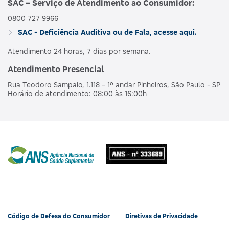
SAC – Serviço de Atendimento ao Consumidor:
0800 727 9966
AMBULAT
MDSV BRANCO
HOSPI
SAC - Deficiência Auditiva ou de Fala, acesse aqui.
476563160
NACIONAL
E R
CO
OBSTET
Atendimento 24 horas, 7 dias por semana.
Atendimento Presencial
AMBULAT
MDSV BRANCO
HOSPI
490190218
NACIONAL
Rua Teodoro Sampaio, 1.118 – 1º andar Pinheiros, São Paulo - SP
E R COPART
CO
Horário de atendimento: 08:00 às 16:00h
OBSTET
AMBULAT
MDSV BRANCO
HOSPI
481990180
NACIONAL
Q
CO
OBSTET
AMBULAT
MDSV BRANCO
HOSPI
487685207
NACIONAL
Q CO R COPART
CO
OBSTET
Código de Defesa do Consumidor
Diretivas de Privacidade
AMBULAT