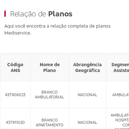
Relação de
Planos
Aqui você encontra a relação completa de planos
Mediservice.
Código
Nome de
Abrangência
Segmen
ANS
Plano
Geográfica
Assist
BRANCO
437906023
NACIONAL
AMBULA
AMBULATORIAL
AMBULAT
BRANCO
HOSPI
437911020
NACIONAL
APARTAMENTO
CO