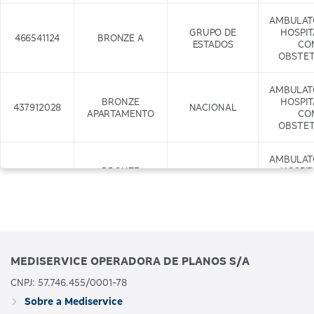
AMBULAT
GRUPO DE
HOSPI
466541124
BRONZE A
ESTADOS
CO
OBSTET
AMBULAT
BRONZE
HOSPI
437912028
NACIONAL
APARTAMENTO
CO
OBSTET
AMBULAT
BRONZE
HOSPI
437917029
APARTAMENTO
NACIONAL
CO
COM ODONTO
OBSTET
+ODONTO
AMBULAT
GRUPO DE
HOSPI
466542122
BRONZE B
MEDISERVICE OPERADORA DE PLANOS S/A
ESTADOS
CO
OBSTET
CNPJ: 57.746.455/0001-78
Sobre a Mediservice
AMBULAT