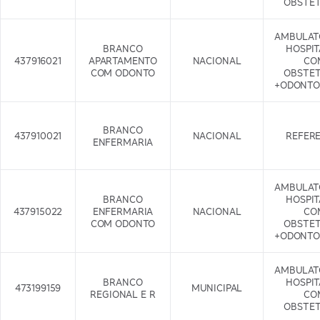
OBSTET
AMBULAT
BRANCO
HOSPI
437916021
APARTAMENTO
NACIONAL
CO
COM ODONTO
OBSTET
+ODONTO
BRANCO
437910021
NACIONAL
REFER
ENFERMARIA
AMBULAT
BRANCO
HOSPI
437915022
ENFERMARIA
NACIONAL
CO
COM ODONTO
OBSTET
+ODONTO
AMBULAT
BRANCO
HOSPI
473199159
MUNICIPAL
REGIONAL E R
CO
OBSTET