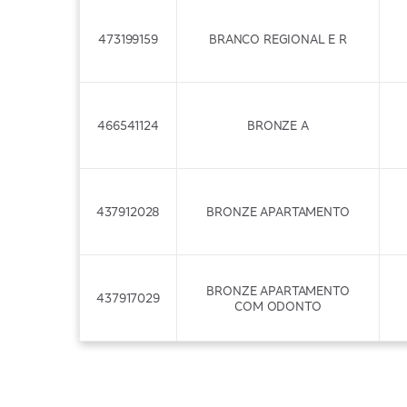
473199159
BRANCO REGIONAL E R
466541124
BRONZE A
437912028
BRONZE APARTAMENTO
BRONZE APARTAMENTO
437917029
COM ODONTO
466542122
BRONZE B