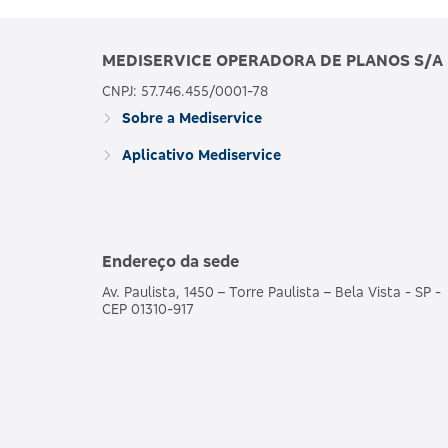
MEDISERVICE OPERADORA DE PLANOS S/A
469352133
BRONZE C
CNPJ: 57.746.455/0001-78
Sobre a Mediservice
Aplicativo Mediservice
481989186
MDSV BRANCO E
MDSV BRANCO E CO R
Endereço da sede
487690203
COPART
Av. Paulista, 1450 – Torre Paulista – Bela Vista - SP -
CEP 01310-917
503695250
MDSV BRANCO E CO R1