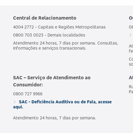
Central de Relacionamento
O
GRUPO DE
AMBULATORIAL + HOSPITALAR COM
ESTADOS
OBSTETRICIA
4004 2772 - Capitais e Regiões Metropolitanas
0
0800 703 0023 - Demais localidades
Atendimento 24 horas, 7 dias por semana. Consultas,
At
AMBULATORIAL + HOSPITALAR COM
informações e serviços transacionais.
NACIONAL
fe
OBSTETRICIA
Co
s
AMBULATORIAL + HOSPITALAR COM
NACIONAL
SAC – Serviço de Atendimento ao
A
OBSTETRICIA
Consumidor:
Ru
Pa
0800 727 9966
SAC - Deficiência Auditiva ou de Fala, acesse
AMBULATORIAL + HOSPITALAR COM
NACIONAL
aqui.
OBSTETRICIA
Atendimento 24 horas, 7 dias por semana.
AMBULATORIAL + HOSPITALAR COM