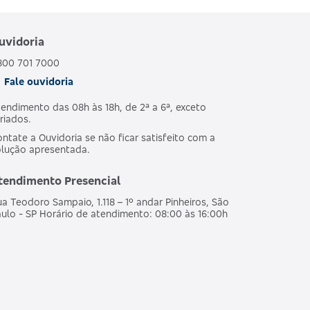
uvidoria
POSTERIOR À LEI
ATIVO
Nº 9.656/98
800 701 7000
Fale ouvidoria
endimento das 08h às 18h, de 2ª a 6ª, exceto
POSTERIOR À LEI
ATIVO
riados.
Nº 9.656/98
ntate a Ouvidoria se não ficar satisfeito com a
olução apresentada.
POSTERIOR À LEI
tendimento Presencial
ATIVO
Nº 9.656/98
a Teodoro Sampaio, 1.118 – 1º andar Pinheiros, São
ulo - SP Horário de atendimento: 08:00 às 16:00h
POSTERIOR À LEI
ATIVO
Nº 9.656/98
POSTERIOR À LEI