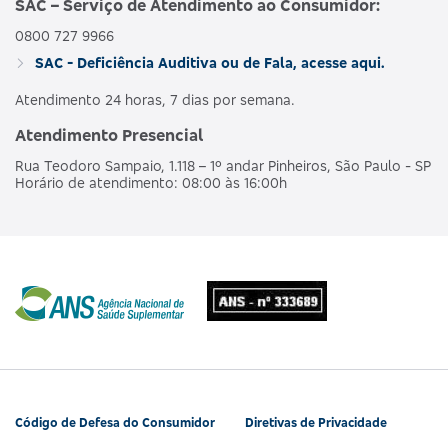
SAC – Serviço de Atendimento ao Consumidor:
0800 727 9966
AMBULAT
MDSV BRANCO
HOSPI
SAC - Deficiência Auditiva ou de Fala, acesse aqui.
476563160
NACIONAL
E R
CO
OBSTET
Atendimento 24 horas, 7 dias por semana.
Atendimento Presencial
AMBULAT
MDSV BRANCO
HOSPI
490190218
NACIONAL
Rua Teodoro Sampaio, 1.118 – 1º andar Pinheiros, São Paulo - SP
E R COPART
CO
Horário de atendimento: 08:00 às 16:00h
OBSTET
AMBULAT
MDSV BRANCO
HOSPI
481990180
NACIONAL
Q
CO
OBSTET
AMBULAT
MDSV BRANCO
HOSPI
487685207
NACIONAL
Q CO R COPART
CO
OBSTET
Código de Defesa do Consumidor
Diretivas de Privacidade
AMBULAT