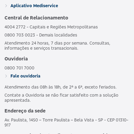
GRUPO DE
HOSPI
469352133
Aplicativo Mediservice
BRONZE C
ESTADOS
CO
OBSTET
Central de Relacionamento
4004 2772 - Capitais e Regiões Metropolitanas
AMBULAT
MDSV BRANCO
HOSPI
0800 703 0023 - Demais localidades
481989186
NACIONAL
E
CO
Atendimento 24 horas, 7 dias por semana. Consultas,
OBSTET
informações e serviços transacionais.
AMBULAT
Ouvidoria
MDSV BRANCO
HOSPI
487690203
NACIONAL
E CO R COPART
CO
0800 701 7000
OBSTET
Fale ouvidoria
Atendimento das 08h às 18h, de 2ª a 6ª, exceto feriados.
AMBULAT
MDSV BRANCO
HOSPI
503695250
NACIONAL
Contate a Ouvidoria se não ficar satisfeito com a solução
E CO R1
CO
apresentada.
OBSTET
Endereço da sede
AMBULAT
Av. Paulista, 1450 – Torre Paulista – Bela Vista - SP - CEP 01310-
MDSV BRANCO
HOSPI
503691257
NACIONAL
917
E COPART R1
CO
OBSTET