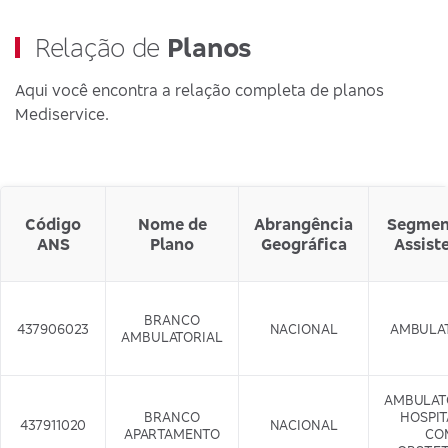
Relação de
Planos
Aqui você encontra a relação completa de planos
Mediservice.
Código
Nome de
Abrangência
Segmen
ANS
Plano
Geográfica
Assist
BRANCO
437906023
NACIONAL
AMBULA
AMBULATORIAL
AMBULAT
BRANCO
HOSPI
437911020
NACIONAL
APARTAMENTO
CO