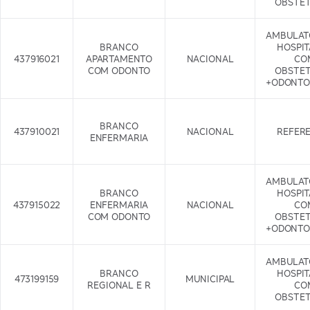
OBSTET
AMBULAT
BRANCO
HOSPI
437916021
APARTAMENTO
NACIONAL
CO
COM ODONTO
OBSTET
+ODONTO
BRANCO
437910021
NACIONAL
REFER
ENFERMARIA
AMBULAT
BRANCO
HOSPI
437915022
ENFERMARIA
NACIONAL
CO
COM ODONTO
OBSTET
+ODONTO
AMBULAT
BRANCO
HOSPI
473199159
MUNICIPAL
REGIONAL E R
CO
OBSTET