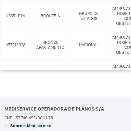
AMBULAT
GRUPO DE
HOSPI
466541124
BRONZE A
ESTADOS
CO
OBSTET
AMBULAT
BRONZE
HOSPI
437912028
NACIONAL
APARTAMENTO
CO
OBSTET
AMBULAT
BRONZE
HOSPI
437917029
APARTAMENTO
NACIONAL
CO
COM ODONTO
OBSTET
+ODONTO
AMBULAT
GRUPO DE
HOSPI
466542122
BRONZE B
MEDISERVICE OPERADORA DE PLANOS S/A
ESTADOS
CO
OBSTET
CNPJ: 57.746.455/0001-78
Sobre a Mediservice
AMBULAT