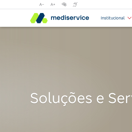
Reduzir
Aumentar
Opções
Tradutor
tamanho
tamanho
de
para
Institucional
da
da
contraste
libras
fonte
fonte
visual
com
Handtalk
Soluções e Ser