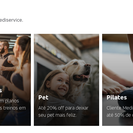
ediservice.
s
Pet
Pilates
em planos
s treinos em
Até 20% off para deixar
Cliente Med
seu pet mais feliz.
até 50% de 