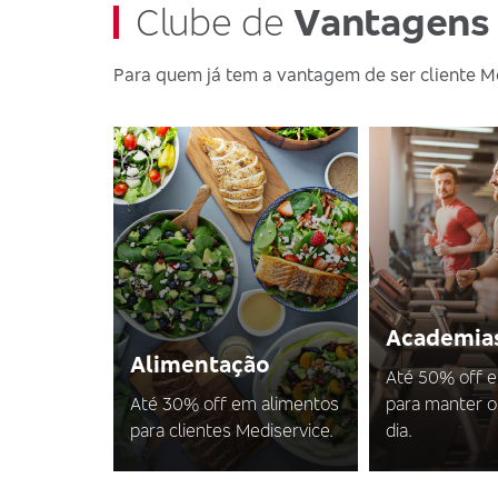
Clube de
Vantagens
Para quem já tem a vantagem de ser cliente M
Academia
Alimentação
Até 50% off 
Até 30% off em alimentos
para manter o
para clientes Mediservice.
dia.