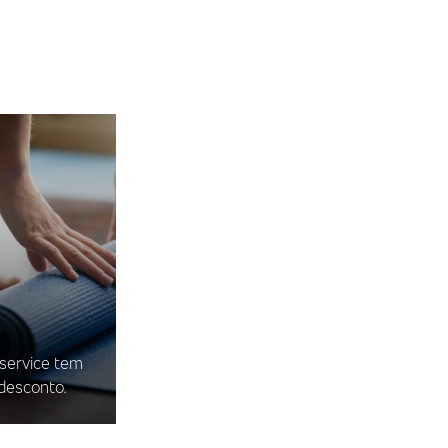
iservice tem
desconto.