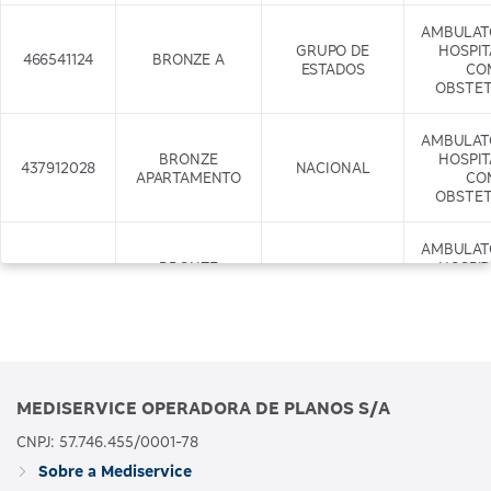
AMBULAT
GRUPO DE
HOSPI
466541124
BRONZE A
ESTADOS
CO
OBSTET
AMBULAT
BRONZE
HOSPI
437912028
NACIONAL
APARTAMENTO
CO
OBSTET
AMBULAT
BRONZE
HOSPI
437917029
APARTAMENTO
NACIONAL
CO
COM ODONTO
OBSTET
+ODONTO
AMBULAT
GRUPO DE
HOSPI
466542122
BRONZE B
MEDISERVICE OPERADORA DE PLANOS S/A
ESTADOS
CO
OBSTET
CNPJ: 57.746.455/0001-78
Sobre a Mediservice
AMBULAT