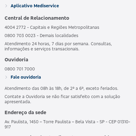
GRUPO DE
HOSPI
469352133
Aplicativo Mediservice
BRONZE C
ESTADOS
CO
OBSTET
Central de Relacionamento
4004 2772 - Capitais e Regiões Metropolitanas
AMBULAT
MDSV BRANCO
HOSPI
0800 703 0023 - Demais localidades
481989186
NACIONAL
E
CO
Atendimento 24 horas, 7 dias por semana. Consultas,
OBSTET
informações e serviços transacionais.
AMBULAT
Ouvidoria
MDSV BRANCO
HOSPI
487690203
NACIONAL
E CO R COPART
CO
0800 701 7000
OBSTET
Fale ouvidoria
Atendimento das 08h às 18h, de 2ª a 6ª, exceto feriados.
AMBULAT
MDSV BRANCO
HOSPI
503695250
NACIONAL
Contate a Ouvidoria se não ficar satisfeito com a solução
E CO R1
CO
apresentada.
OBSTET
Endereço da sede
AMBULAT
Av. Paulista, 1450 – Torre Paulista – Bela Vista - SP - CEP 01310-
MDSV BRANCO
HOSPI
503691257
NACIONAL
917
E COPART R1
CO
OBSTET