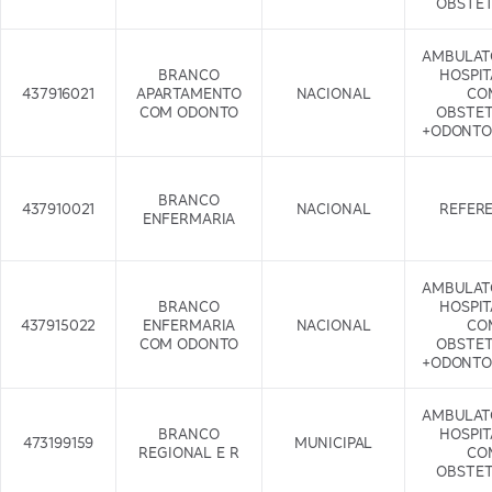
OBSTET
AMBULAT
BRANCO
HOSPI
437916021
APARTAMENTO
NACIONAL
CO
COM ODONTO
OBSTET
+ODONTO
BRANCO
437910021
NACIONAL
REFER
ENFERMARIA
AMBULAT
BRANCO
HOSPI
437915022
ENFERMARIA
NACIONAL
CO
COM ODONTO
OBSTET
+ODONTO
AMBULAT
BRANCO
HOSPI
473199159
MUNICIPAL
REGIONAL E R
CO
OBSTET