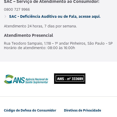
SAC – Serviço de Atendimento ao Consumidor:
0800 727 9966
AMBULAT
MDSV BRANCO
HOSPI
SAC - Deficiência Auditiva ou de Fala, acesse aqui.
476563160
NACIONAL
E R
CO
OBSTET
Atendimento 24 horas, 7 dias por semana.
Atendimento Presencial
AMBULAT
MDSV BRANCO
HOSPI
490190218
NACIONAL
Rua Teodoro Sampaio, 1.118 – 1º andar Pinheiros, São Paulo - SP
E R COPART
CO
Horário de atendimento: 08:00 às 16:00h
OBSTET
AMBULAT
MDSV BRANCO
HOSPI
481990180
NACIONAL
Q
CO
OBSTET
AMBULAT
MDSV BRANCO
HOSPI
487685207
NACIONAL
Q CO R COPART
CO
OBSTET
Código de Defesa do Consumidor
Diretivas de Privacidade
AMBULAT