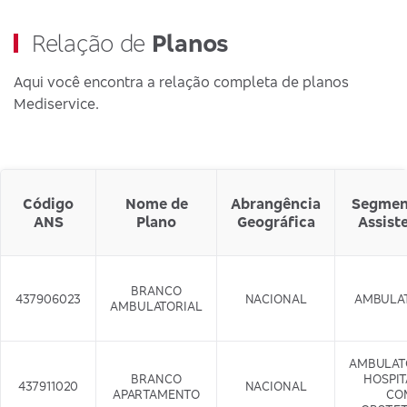
Relação de
Planos
Aqui você encontra a relação completa de planos
Mediservice.
Código
Nome de
Abrangência
Segmen
ANS
Plano
Geográfica
Assist
BRANCO
437906023
NACIONAL
AMBULA
AMBULATORIAL
AMBULAT
BRANCO
HOSPI
437911020
NACIONAL
APARTAMENTO
CO