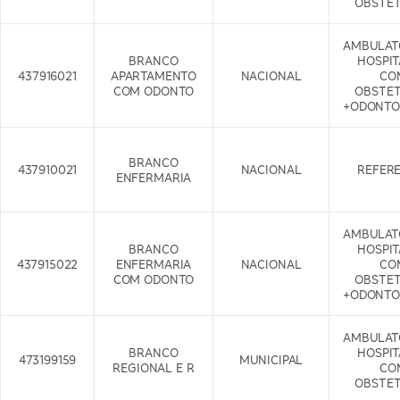
OBSTET
AMBULAT
BRANCO
HOSPI
437916021
APARTAMENTO
NACIONAL
CO
COM ODONTO
OBSTET
+ODONTO
BRANCO
437910021
NACIONAL
REFER
ENFERMARIA
AMBULAT
BRANCO
HOSPI
437915022
ENFERMARIA
NACIONAL
CO
COM ODONTO
OBSTET
+ODONTO
AMBULAT
BRANCO
HOSPI
473199159
MUNICIPAL
REGIONAL E R
CO
OBSTET