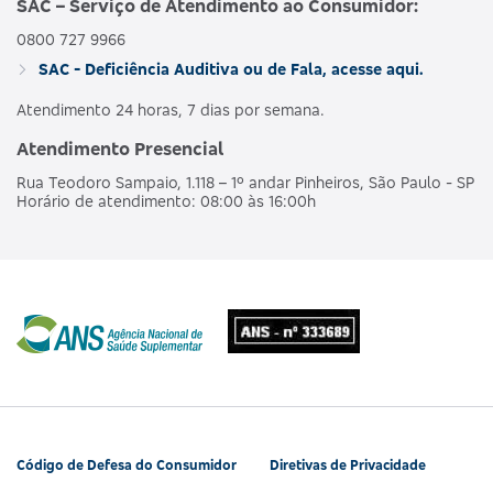
SAC – Serviço de Atendimento ao Consumidor:
0800 727 9966
AMBULAT
MDSV BRANCO
HOSPI
SAC - Deficiência Auditiva ou de Fala, acesse aqui.
476563160
NACIONAL
E R
CO
OBSTET
Atendimento 24 horas, 7 dias por semana.
Atendimento Presencial
AMBULAT
MDSV BRANCO
HOSPI
490190218
NACIONAL
Rua Teodoro Sampaio, 1.118 – 1º andar Pinheiros, São Paulo - SP
E R COPART
CO
Horário de atendimento: 08:00 às 16:00h
OBSTET
AMBULAT
MDSV BRANCO
HOSPI
481990180
NACIONAL
Q
CO
OBSTET
AMBULAT
MDSV BRANCO
HOSPI
487685207
NACIONAL
Q CO R COPART
CO
OBSTET
Código de Defesa do Consumidor
Diretivas de Privacidade
AMBULAT