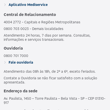
GRUPO DE
HOSPI
469352133
Aplicativo Mediservice
BRONZE C
ESTADOS
CO
OBSTET
Central de Relacionamento
4004 2772 - Capitais e Regiões Metropolitanas
AMBULAT
MDSV BRANCO
HOSPI
0800 703 0023 - Demais localidades
481989186
NACIONAL
E
CO
Atendimento 24 horas, 7 dias por semana. Consultas,
OBSTET
informações e serviços transacionais.
AMBULAT
Ouvidoria
MDSV BRANCO
HOSPI
487690203
NACIONAL
E CO R COPART
CO
0800 701 7000
OBSTET
Fale ouvidoria
Atendimento das 08h às 18h, de 2ª a 6ª, exceto feriados.
AMBULAT
MDSV BRANCO
HOSPI
503695250
NACIONAL
Contate a Ouvidoria se não ficar satisfeito com a solução
E CO R1
CO
apresentada.
OBSTET
Endereço da sede
AMBULAT
Av. Paulista, 1450 – Torre Paulista – Bela Vista - SP - CEP 01310-
MDSV BRANCO
HOSPI
503691257
NACIONAL
917
E COPART R1
CO
OBSTET