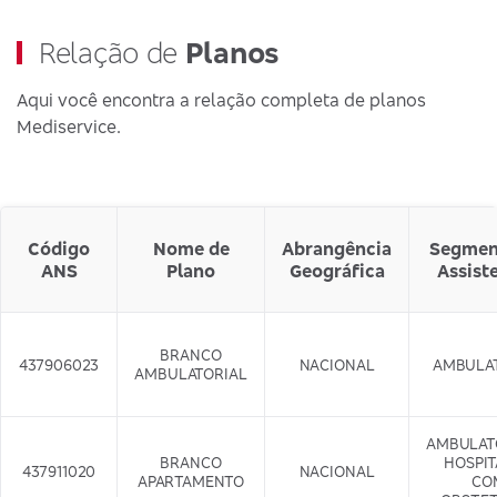
Relação de
Planos
Aqui você encontra a relação completa de planos
Mediservice.
Código
Nome de
Abrangência
Segmen
ANS
Plano
Geográfica
Assist
BRANCO
437906023
NACIONAL
AMBULA
AMBULATORIAL
AMBULAT
BRANCO
HOSPI
437911020
NACIONAL
APARTAMENTO
CO