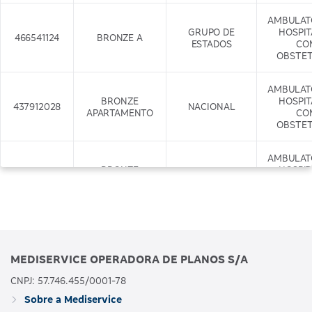
AMBULAT
GRUPO DE
HOSPI
466541124
BRONZE A
ESTADOS
CO
OBSTET
AMBULAT
BRONZE
HOSPI
437912028
NACIONAL
APARTAMENTO
CO
OBSTET
AMBULAT
BRONZE
HOSPI
437917029
APARTAMENTO
NACIONAL
CO
COM ODONTO
OBSTET
+ODONTO
AMBULAT
GRUPO DE
HOSPI
466542122
BRONZE B
MEDISERVICE OPERADORA DE PLANOS S/A
ESTADOS
CO
OBSTET
CNPJ: 57.746.455/0001-78
Sobre a Mediservice
AMBULAT