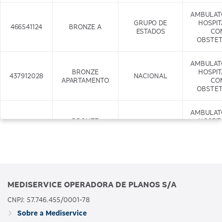
AMBULAT
GRUPO DE
HOSPI
466541124
BRONZE A
ESTADOS
CO
OBSTET
AMBULAT
BRONZE
HOSPI
437912028
NACIONAL
APARTAMENTO
CO
OBSTET
AMBULAT
BRONZE
HOSPI
437917029
APARTAMENTO
NACIONAL
CO
COM ODONTO
OBSTET
+ODONTO
AMBULAT
GRUPO DE
HOSPI
466542122
BRONZE B
MEDISERVICE OPERADORA DE PLANOS S/A
ESTADOS
CO
OBSTET
CNPJ: 57.746.455/0001-78
Sobre a Mediservice
AMBULAT