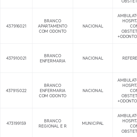
OBSTET
AMBULAT
BRANCO
HOSPI
437916021
APARTAMENTO
NACIONAL
CO
COM ODONTO
OBSTET
+ODONTO
BRANCO
437910021
NACIONAL
REFER
ENFERMARIA
AMBULAT
BRANCO
HOSPI
437915022
ENFERMARIA
NACIONAL
CO
COM ODONTO
OBSTET
+ODONTO
AMBULAT
BRANCO
HOSPI
473199159
MUNICIPAL
REGIONAL E R
CO
OBSTET