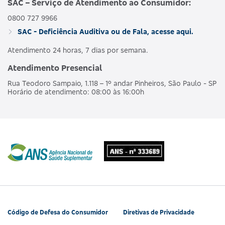
SAC – Serviço de Atendimento ao Consumidor:
0800 727 9966
AMBULAT
MDSV BRANCO
HOSPI
SAC - Deficiência Auditiva ou de Fala, acesse aqui.
476563160
NACIONAL
E R
CO
OBSTET
Atendimento 24 horas, 7 dias por semana.
Atendimento Presencial
AMBULAT
MDSV BRANCO
HOSPI
490190218
NACIONAL
Rua Teodoro Sampaio, 1.118 – 1º andar Pinheiros, São Paulo - SP
E R COPART
CO
Horário de atendimento: 08:00 às 16:00h
OBSTET
AMBULAT
MDSV BRANCO
HOSPI
481990180
NACIONAL
Q
CO
OBSTET
AMBULAT
MDSV BRANCO
HOSPI
487685207
NACIONAL
Q CO R COPART
CO
OBSTET
Código de Defesa do Consumidor
Diretivas de Privacidade
AMBULAT