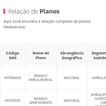
Relação de
Planos
Aqui você encontra a relação completa de planos
Mediservice.
Código
Nome de
Abrangência
Segmen
ANS
Plano
Geográfica
Assist
BRANCO
437906023
NACIONAL
AMBULA
AMBULATORIAL
AMBULAT
BRANCO
HOSPI
437911020
NACIONAL
APARTAMENTO
CO