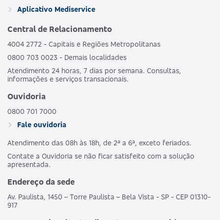
GRUPO DE
HOSPI
469352133
Aplicativo Mediservice
BRONZE C
ESTADOS
CO
OBSTET
Central de Relacionamento
4004 2772 - Capitais e Regiões Metropolitanas
AMBULAT
MDSV BRANCO
HOSPI
0800 703 0023 - Demais localidades
481989186
NACIONAL
E
CO
Atendimento 24 horas, 7 dias por semana. Consultas,
OBSTET
informações e serviços transacionais.
AMBULAT
Ouvidoria
MDSV BRANCO
HOSPI
487690203
NACIONAL
E CO R COPART
CO
0800 701 7000
OBSTET
Fale ouvidoria
Atendimento das 08h às 18h, de 2ª a 6ª, exceto feriados.
AMBULAT
MDSV BRANCO
HOSPI
503695250
NACIONAL
Contate a Ouvidoria se não ficar satisfeito com a solução
E CO R1
CO
apresentada.
OBSTET
Endereço da sede
AMBULAT
Av. Paulista, 1450 – Torre Paulista – Bela Vista - SP - CEP 01310-
MDSV BRANCO
HOSPI
503691257
NACIONAL
917
E COPART R1
CO
OBSTET