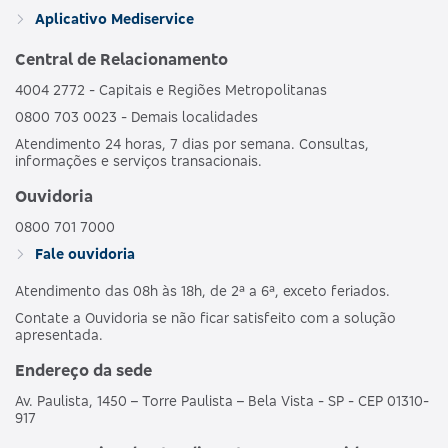
GRUPO DE
HOSPI
469352133
Aplicativo Mediservice
BRONZE C
ESTADOS
CO
OBSTET
Central de Relacionamento
4004 2772 - Capitais e Regiões Metropolitanas
AMBULAT
MDSV BRANCO
HOSPI
0800 703 0023 - Demais localidades
481989186
NACIONAL
E
CO
Atendimento 24 horas, 7 dias por semana. Consultas,
OBSTET
informações e serviços transacionais.
AMBULAT
Ouvidoria
MDSV BRANCO
HOSPI
487690203
NACIONAL
E CO R COPART
CO
0800 701 7000
OBSTET
Fale ouvidoria
Atendimento das 08h às 18h, de 2ª a 6ª, exceto feriados.
AMBULAT
MDSV BRANCO
HOSPI
503695250
NACIONAL
Contate a Ouvidoria se não ficar satisfeito com a solução
E CO R1
CO
apresentada.
OBSTET
Endereço da sede
AMBULAT
Av. Paulista, 1450 – Torre Paulista – Bela Vista - SP - CEP 01310-
MDSV BRANCO
HOSPI
503691257
NACIONAL
917
E COPART R1
CO
OBSTET