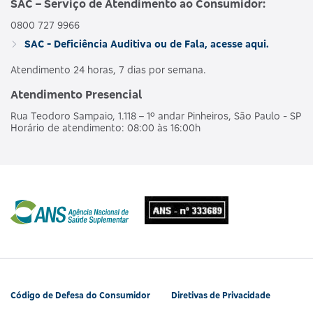
SAC – Serviço de Atendimento ao Consumidor:
0800 727 9966
AMBULAT
MDSV BRANCO
HOSPI
SAC - Deficiência Auditiva ou de Fala, acesse aqui.
476563160
NACIONAL
E R
CO
OBSTET
Atendimento 24 horas, 7 dias por semana.
Atendimento Presencial
AMBULAT
MDSV BRANCO
HOSPI
490190218
NACIONAL
Rua Teodoro Sampaio, 1.118 – 1º andar Pinheiros, São Paulo - SP
E R COPART
CO
Horário de atendimento: 08:00 às 16:00h
OBSTET
AMBULAT
MDSV BRANCO
HOSPI
481990180
NACIONAL
Q
CO
OBSTET
AMBULAT
MDSV BRANCO
HOSPI
487685207
NACIONAL
Q CO R COPART
CO
OBSTET
Código de Defesa do Consumidor
Diretivas de Privacidade
AMBULAT