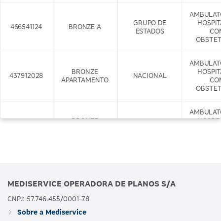
AMBULAT
GRUPO DE
HOSPI
466541124
BRONZE A
ESTADOS
CO
OBSTET
AMBULAT
BRONZE
HOSPI
437912028
NACIONAL
APARTAMENTO
CO
OBSTET
AMBULAT
BRONZE
HOSPI
437917029
APARTAMENTO
NACIONAL
CO
COM ODONTO
OBSTET
+ODONTO
AMBULAT
GRUPO DE
HOSPI
466542122
BRONZE B
MEDISERVICE OPERADORA DE PLANOS S/A
ESTADOS
CO
OBSTET
CNPJ: 57.746.455/0001-78
Sobre a Mediservice
AMBULAT