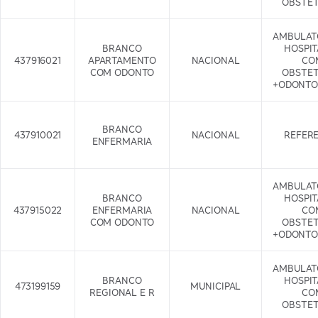
OBSTET
AMBULAT
BRANCO
HOSPI
437916021
APARTAMENTO
NACIONAL
CO
COM ODONTO
OBSTET
+ODONTO
BRANCO
437910021
NACIONAL
REFER
ENFERMARIA
AMBULAT
BRANCO
HOSPI
437915022
ENFERMARIA
NACIONAL
CO
COM ODONTO
OBSTET
+ODONTO
AMBULAT
BRANCO
HOSPI
473199159
MUNICIPAL
REGIONAL E R
CO
OBSTET