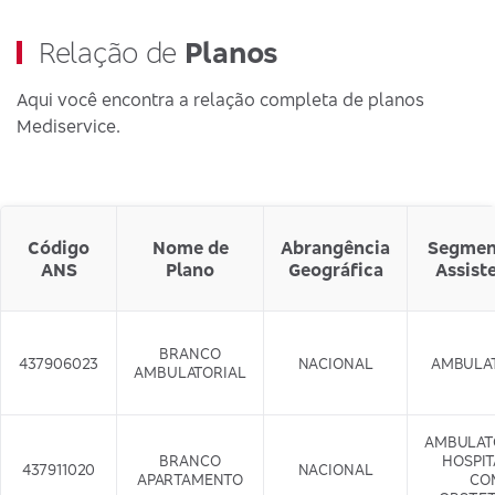
Relação de
Planos
Aqui você encontra a relação completa de planos
Mediservice.
Código
Nome de
Abrangência
Segmen
ANS
Plano
Geográfica
Assist
BRANCO
437906023
NACIONAL
AMBULA
AMBULATORIAL
AMBULAT
BRANCO
HOSPI
437911020
NACIONAL
APARTAMENTO
CO