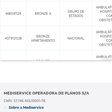
AMBULAT
GRUPO DE
HOSPI
466541124
BRONZE A
ESTADOS
CO
OBSTET
AMBULAT
BRONZE
HOSPI
437912028
NACIONAL
APARTAMENTO
CO
OBSTET
AMBULAT
BRONZE
HOSPI
437917029
APARTAMENTO
NACIONAL
CO
COM ODONTO
OBSTET
+ODONTO
AMBULAT
GRUPO DE
HOSPI
466542122
BRONZE B
MEDISERVICE OPERADORA DE PLANOS S/A
ESTADOS
CO
OBSTET
CNPJ: 57.746.455/0001-78
Sobre a Mediservice
AMBULAT