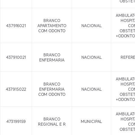
OBSTET
AMBULAT
BRANCO
HOSPI
437916021
APARTAMENTO
NACIONAL
CO
COM ODONTO
OBSTET
+ODONTO
BRANCO
437910021
NACIONAL
REFER
ENFERMARIA
AMBULAT
BRANCO
HOSPI
437915022
ENFERMARIA
NACIONAL
CO
COM ODONTO
OBSTET
+ODONTO
AMBULAT
BRANCO
HOSPI
473199159
MUNICIPAL
REGIONAL E R
CO
OBSTET