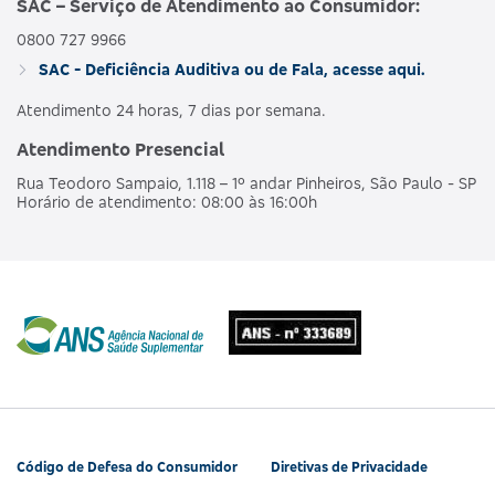
SAC – Serviço de Atendimento ao Consumidor:
0800 727 9966
AMBULAT
MDSV BRANCO
HOSPI
SAC - Deficiência Auditiva ou de Fala, acesse aqui.
476563160
NACIONAL
E R
CO
OBSTET
Atendimento 24 horas, 7 dias por semana.
Atendimento Presencial
AMBULAT
MDSV BRANCO
HOSPI
490190218
NACIONAL
Rua Teodoro Sampaio, 1.118 – 1º andar Pinheiros, São Paulo - SP
E R COPART
CO
Horário de atendimento: 08:00 às 16:00h
OBSTET
AMBULAT
MDSV BRANCO
HOSPI
481990180
NACIONAL
Q
CO
OBSTET
AMBULAT
MDSV BRANCO
HOSPI
487685207
NACIONAL
Q CO R COPART
CO
OBSTET
Código de Defesa do Consumidor
Diretivas de Privacidade
AMBULAT