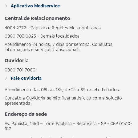
GRUPO DE
HOSPI
469352133
Aplicativo Mediservice
BRONZE C
ESTADOS
CO
OBSTET
Central de Relacionamento
4004 2772 - Capitais e Regiões Metropolitanas
AMBULAT
MDSV BRANCO
HOSPI
0800 703 0023 - Demais localidades
481989186
NACIONAL
E
CO
Atendimento 24 horas, 7 dias por semana. Consultas,
OBSTET
informações e serviços transacionais.
AMBULAT
Ouvidoria
MDSV BRANCO
HOSPI
487690203
NACIONAL
E CO R COPART
CO
0800 701 7000
OBSTET
Fale ouvidoria
Atendimento das 08h às 18h, de 2ª a 6ª, exceto feriados.
AMBULAT
MDSV BRANCO
HOSPI
503695250
NACIONAL
Contate a Ouvidoria se não ficar satisfeito com a solução
E CO R1
CO
apresentada.
OBSTET
Endereço da sede
AMBULAT
Av. Paulista, 1450 – Torre Paulista – Bela Vista - SP - CEP 01310-
MDSV BRANCO
HOSPI
503691257
NACIONAL
917
E COPART R1
CO
OBSTET