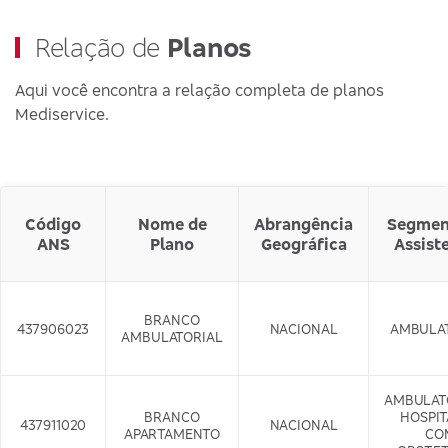
Relação de
Planos
Aqui você encontra a relação completa de planos
Mediservice.
Código
Nome de
Abrangência
Segmen
ANS
Plano
Geográfica
Assist
BRANCO
437906023
NACIONAL
AMBULA
AMBULATORIAL
AMBULAT
BRANCO
HOSPI
437911020
NACIONAL
APARTAMENTO
CO