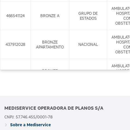
AMBULAT
GRUPO DE
HOSPI
466541124
BRONZE A
ESTADOS
CO
OBSTET
AMBULAT
BRONZE
HOSPI
437912028
NACIONAL
APARTAMENTO
CO
OBSTET
AMBULAT
BRONZE
HOSPI
437917029
APARTAMENTO
NACIONAL
CO
COM ODONTO
OBSTET
+ODONTO
AMBULAT
GRUPO DE
HOSPI
466542122
BRONZE B
MEDISERVICE OPERADORA DE PLANOS S/A
ESTADOS
CO
OBSTET
CNPJ: 57.746.455/0001-78
Sobre a Mediservice
AMBULAT