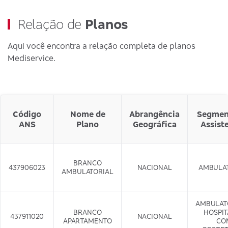
Relação de
Planos
Aqui você encontra a relação completa de planos
Mediservice.
Código
Nome de
Abrangência
Segmen
ANS
Plano
Geográfica
Assist
BRANCO
437906023
NACIONAL
AMBULA
AMBULATORIAL
AMBULAT
BRANCO
HOSPI
437911020
NACIONAL
APARTAMENTO
CO