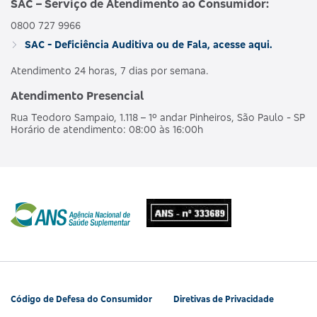
SAC – Serviço de Atendimento ao Consumidor:
0800 727 9966
AMBULAT
MDSV BRANCO
HOSPI
SAC - Deficiência Auditiva ou de Fala, acesse aqui.
476563160
NACIONAL
E R
CO
OBSTET
Atendimento 24 horas, 7 dias por semana.
Atendimento Presencial
AMBULAT
MDSV BRANCO
HOSPI
490190218
NACIONAL
Rua Teodoro Sampaio, 1.118 – 1º andar Pinheiros, São Paulo - SP
E R COPART
CO
Horário de atendimento: 08:00 às 16:00h
OBSTET
AMBULAT
MDSV BRANCO
HOSPI
481990180
NACIONAL
Q
CO
OBSTET
AMBULAT
MDSV BRANCO
HOSPI
487685207
NACIONAL
Q CO R COPART
CO
OBSTET
Código de Defesa do Consumidor
Diretivas de Privacidade
AMBULAT