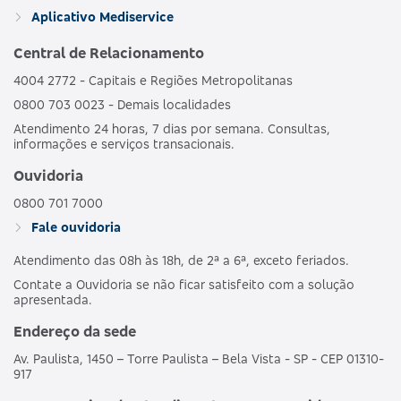
GRUPO DE
HOSPI
469352133
Aplicativo Mediservice
BRONZE C
ESTADOS
CO
OBSTET
Central de Relacionamento
4004 2772 - Capitais e Regiões Metropolitanas
AMBULAT
MDSV BRANCO
HOSPI
0800 703 0023 - Demais localidades
481989186
NACIONAL
E
CO
Atendimento 24 horas, 7 dias por semana. Consultas,
OBSTET
informações e serviços transacionais.
AMBULAT
Ouvidoria
MDSV BRANCO
HOSPI
487690203
NACIONAL
E CO R COPART
CO
0800 701 7000
OBSTET
Fale ouvidoria
Atendimento das 08h às 18h, de 2ª a 6ª, exceto feriados.
AMBULAT
MDSV BRANCO
HOSPI
503695250
NACIONAL
Contate a Ouvidoria se não ficar satisfeito com a solução
E CO R1
CO
apresentada.
OBSTET
Endereço da sede
AMBULAT
Av. Paulista, 1450 – Torre Paulista – Bela Vista - SP - CEP 01310-
MDSV BRANCO
HOSPI
503691257
NACIONAL
917
E COPART R1
CO
OBSTET