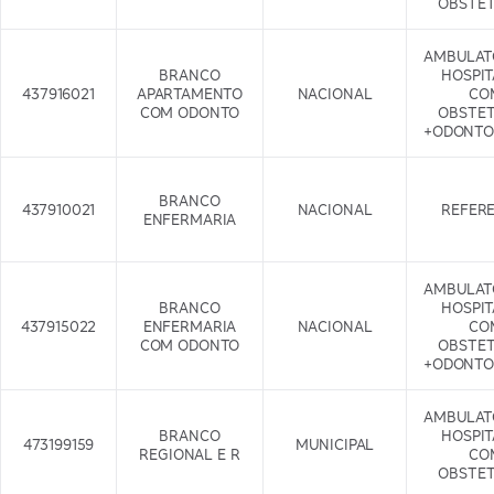
OBSTET
AMBULAT
BRANCO
HOSPI
437916021
APARTAMENTO
NACIONAL
CO
COM ODONTO
OBSTET
+ODONTO
BRANCO
437910021
NACIONAL
REFER
ENFERMARIA
AMBULAT
BRANCO
HOSPI
437915022
ENFERMARIA
NACIONAL
CO
COM ODONTO
OBSTET
+ODONTO
AMBULAT
BRANCO
HOSPI
473199159
MUNICIPAL
REGIONAL E R
CO
OBSTET