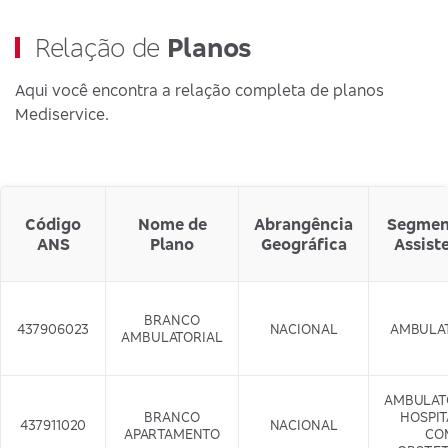
Relação de
Planos
Aqui você encontra a relação completa de planos
Mediservice.
Código
Nome de
Abrangência
Segmen
ANS
Plano
Geográfica
Assist
BRANCO
437906023
NACIONAL
AMBULA
AMBULATORIAL
AMBULAT
BRANCO
HOSPI
437911020
NACIONAL
APARTAMENTO
CO