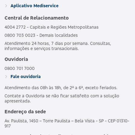
GRUPO DE
HOSPI
469352133
Aplicativo Mediservice
BRONZE C
ESTADOS
CO
OBSTET
Central de Relacionamento
4004 2772 - Capitais e Regiões Metropolitanas
AMBULAT
MDSV BRANCO
HOSPI
0800 703 0023 - Demais localidades
481989186
NACIONAL
E
CO
Atendimento 24 horas, 7 dias por semana. Consultas,
OBSTET
informações e serviços transacionais.
AMBULAT
Ouvidoria
MDSV BRANCO
HOSPI
487690203
NACIONAL
E CO R COPART
CO
0800 701 7000
OBSTET
Fale ouvidoria
Atendimento das 08h às 18h, de 2ª a 6ª, exceto feriados.
AMBULAT
MDSV BRANCO
HOSPI
503695250
NACIONAL
Contate a Ouvidoria se não ficar satisfeito com a solução
E CO R1
CO
apresentada.
OBSTET
Endereço da sede
AMBULAT
Av. Paulista, 1450 – Torre Paulista – Bela Vista - SP - CEP 01310-
MDSV BRANCO
HOSPI
503691257
NACIONAL
917
E COPART R1
CO
OBSTET