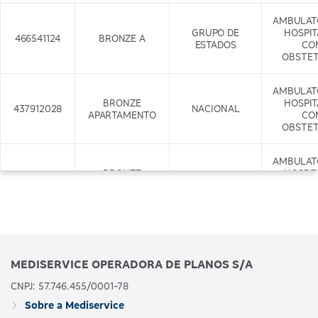
AMBULAT
GRUPO DE
HOSPI
466541124
BRONZE A
ESTADOS
CO
OBSTET
AMBULAT
BRONZE
HOSPI
437912028
NACIONAL
APARTAMENTO
CO
OBSTET
AMBULAT
BRONZE
HOSPI
437917029
APARTAMENTO
NACIONAL
CO
COM ODONTO
OBSTET
+ODONTO
AMBULAT
GRUPO DE
HOSPI
466542122
BRONZE B
MEDISERVICE OPERADORA DE PLANOS S/A
ESTADOS
CO
OBSTET
CNPJ: 57.746.455/0001-78
Sobre a Mediservice
AMBULAT