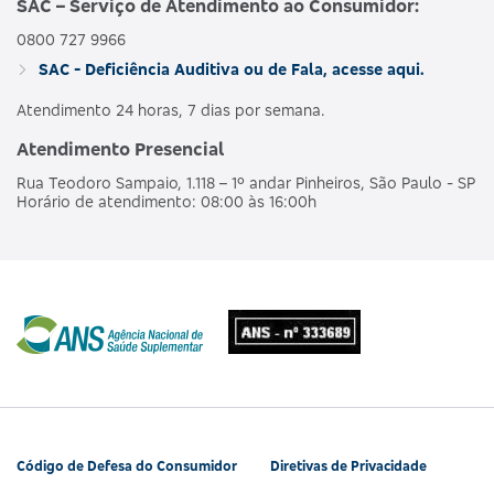
SAC – Serviço de Atendimento ao Consumidor:
0800 727 9966
AMBULAT
MDSV BRANCO
HOSPI
SAC - Deficiência Auditiva ou de Fala, acesse aqui.
476563160
NACIONAL
E R
CO
OBSTET
Atendimento 24 horas, 7 dias por semana.
Atendimento Presencial
AMBULAT
MDSV BRANCO
HOSPI
490190218
NACIONAL
Rua Teodoro Sampaio, 1.118 – 1º andar Pinheiros, São Paulo - SP
E R COPART
CO
Horário de atendimento: 08:00 às 16:00h
OBSTET
AMBULAT
MDSV BRANCO
HOSPI
481990180
NACIONAL
Q
CO
OBSTET
AMBULAT
MDSV BRANCO
HOSPI
487685207
NACIONAL
Q CO R COPART
CO
OBSTET
Código de Defesa do Consumidor
Diretivas de Privacidade
AMBULAT