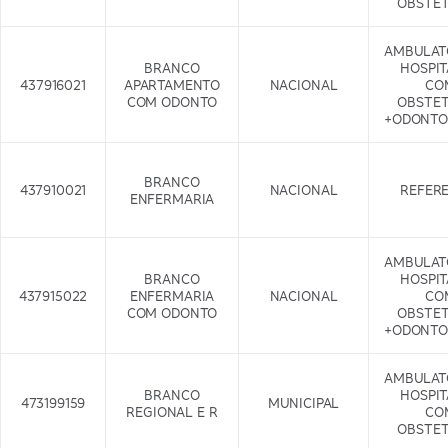
OBSTET
AMBULAT
BRANCO
HOSPI
437916021
APARTAMENTO
NACIONAL
CO
COM ODONTO
OBSTET
+ODONTO
BRANCO
437910021
NACIONAL
REFER
ENFERMARIA
AMBULAT
BRANCO
HOSPI
437915022
ENFERMARIA
NACIONAL
CO
COM ODONTO
OBSTET
+ODONTO
AMBULAT
BRANCO
HOSPI
473199159
MUNICIPAL
REGIONAL E R
CO
OBSTET