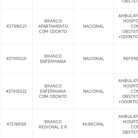
OBSTET
AMBULAT
BRANCO
HOSPI
437916021
APARTAMENTO
NACIONAL
CO
COM ODONTO
OBSTET
+ODONTO
BRANCO
437910021
NACIONAL
REFER
ENFERMARIA
AMBULAT
BRANCO
HOSPI
437915022
ENFERMARIA
NACIONAL
CO
COM ODONTO
OBSTET
+ODONTO
AMBULAT
BRANCO
HOSPI
473199159
MUNICIPAL
REGIONAL E R
CO
OBSTET