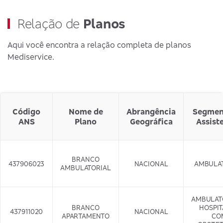
Relação de
Planos
Aqui você encontra a relação completa de planos
Mediservice.
Código
Nome de
Abrangência
Segmen
ANS
Plano
Geográfica
Assist
BRANCO
437906023
NACIONAL
AMBULA
AMBULATORIAL
AMBULAT
BRANCO
HOSPI
437911020
NACIONAL
APARTAMENTO
CO