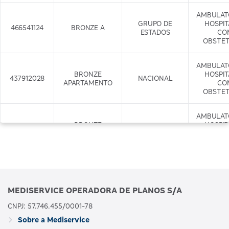
AMBULAT
GRUPO DE
HOSPI
466541124
BRONZE A
ESTADOS
CO
OBSTET
AMBULAT
BRONZE
HOSPI
437912028
NACIONAL
APARTAMENTO
CO
OBSTET
AMBULAT
BRONZE
HOSPI
437917029
APARTAMENTO
NACIONAL
CO
COM ODONTO
OBSTET
+ODONTO
AMBULAT
GRUPO DE
HOSPI
466542122
BRONZE B
MEDISERVICE OPERADORA DE PLANOS S/A
ESTADOS
CO
OBSTET
CNPJ: 57.746.455/0001-78
Sobre a Mediservice
AMBULAT