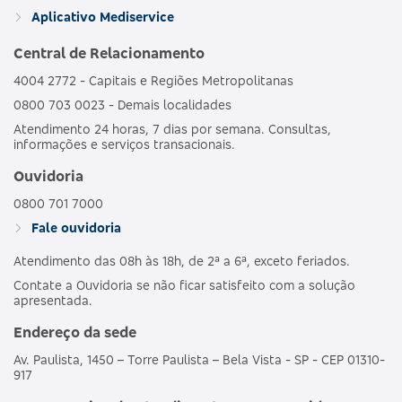
GRUPO DE
HOSPI
469352133
Aplicativo Mediservice
BRONZE C
ESTADOS
CO
OBSTET
Central de Relacionamento
4004 2772 - Capitais e Regiões Metropolitanas
AMBULAT
MDSV BRANCO
HOSPI
0800 703 0023 - Demais localidades
481989186
NACIONAL
E
CO
Atendimento 24 horas, 7 dias por semana. Consultas,
OBSTET
informações e serviços transacionais.
AMBULAT
Ouvidoria
MDSV BRANCO
HOSPI
487690203
NACIONAL
E CO R COPART
CO
0800 701 7000
OBSTET
Fale ouvidoria
Atendimento das 08h às 18h, de 2ª a 6ª, exceto feriados.
AMBULAT
MDSV BRANCO
HOSPI
503695250
NACIONAL
Contate a Ouvidoria se não ficar satisfeito com a solução
E CO R1
CO
apresentada.
OBSTET
Endereço da sede
AMBULAT
Av. Paulista, 1450 – Torre Paulista – Bela Vista - SP - CEP 01310-
MDSV BRANCO
HOSPI
503691257
NACIONAL
917
E COPART R1
CO
OBSTET