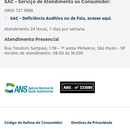
SAC – Serviço de Atendimento ao Consumidor:
0800 727 9966
AMBULAT
MDSV BRANCO
HOSPI
SAC - Deficiência Auditiva ou de Fala, acesse aqui.
476563160
NACIONAL
E R
CO
OBSTET
Atendimento 24 horas, 7 dias por semana.
Atendimento Presencial
AMBULAT
MDSV BRANCO
HOSPI
490190218
NACIONAL
Rua Teodoro Sampaio, 1.118 – 1º andar Pinheiros, São Paulo - SP
E R COPART
CO
Horário de atendimento: 08:00 às 16:00h
OBSTET
AMBULAT
MDSV BRANCO
HOSPI
481990180
NACIONAL
Q
CO
OBSTET
AMBULAT
MDSV BRANCO
HOSPI
487685207
NACIONAL
Q CO R COPART
CO
OBSTET
Código de Defesa do Consumidor
Diretivas de Privacidade
AMBULAT