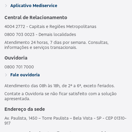
GRUPO DE
HOSPI
469352133
Aplicativo Mediservice
BRONZE C
ESTADOS
CO
OBSTET
Central de Relacionamento
4004 2772 - Capitais e Regiões Metropolitanas
AMBULAT
MDSV BRANCO
HOSPI
0800 703 0023 - Demais localidades
481989186
NACIONAL
E
CO
Atendimento 24 horas, 7 dias por semana. Consultas,
OBSTET
informações e serviços transacionais.
AMBULAT
Ouvidoria
MDSV BRANCO
HOSPI
487690203
NACIONAL
E CO R COPART
CO
0800 701 7000
OBSTET
Fale ouvidoria
Atendimento das 08h às 18h, de 2ª a 6ª, exceto feriados.
AMBULAT
MDSV BRANCO
HOSPI
503695250
NACIONAL
Contate a Ouvidoria se não ficar satisfeito com a solução
E CO R1
CO
apresentada.
OBSTET
Endereço da sede
AMBULAT
Av. Paulista, 1450 – Torre Paulista – Bela Vista - SP - CEP 01310-
MDSV BRANCO
HOSPI
503691257
NACIONAL
917
E COPART R1
CO
OBSTET