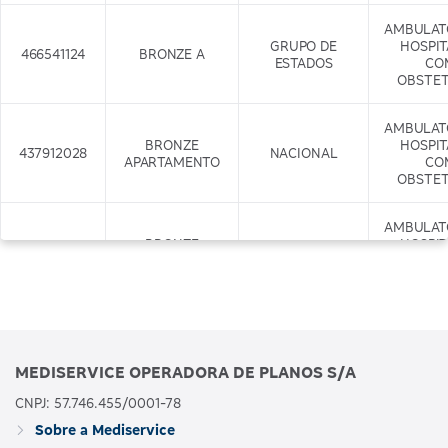
AMBULAT
GRUPO DE
HOSPI
466541124
BRONZE A
ESTADOS
CO
OBSTET
AMBULAT
BRONZE
HOSPI
437912028
NACIONAL
APARTAMENTO
CO
OBSTET
AMBULAT
BRONZE
HOSPI
437917029
APARTAMENTO
NACIONAL
CO
COM ODONTO
OBSTET
+ODONTO
AMBULAT
GRUPO DE
HOSPI
466542122
BRONZE B
MEDISERVICE OPERADORA DE PLANOS S/A
ESTADOS
CO
OBSTET
CNPJ: 57.746.455/0001-78
Sobre a Mediservice
AMBULAT