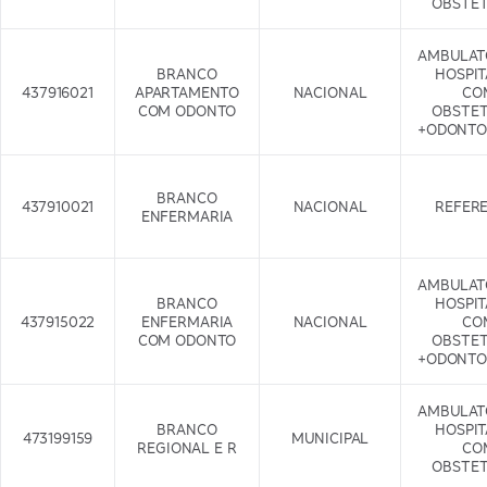
OBSTET
AMBULAT
BRANCO
HOSPI
437916021
APARTAMENTO
NACIONAL
CO
COM ODONTO
OBSTET
+ODONTO
BRANCO
437910021
NACIONAL
REFER
ENFERMARIA
AMBULAT
BRANCO
HOSPI
437915022
ENFERMARIA
NACIONAL
CO
COM ODONTO
OBSTET
+ODONTO
AMBULAT
BRANCO
HOSPI
473199159
MUNICIPAL
REGIONAL E R
CO
OBSTET