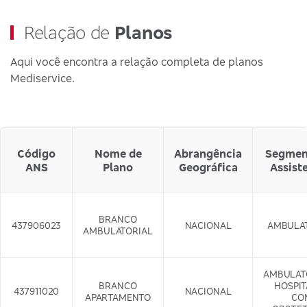
Relação de
Planos
Aqui você encontra a relação completa de planos
Mediservice.
Código
Nome de
Abrangência
Segmen
ANS
Plano
Geográfica
Assist
BRANCO
437906023
NACIONAL
AMBULA
AMBULATORIAL
AMBULAT
BRANCO
HOSPI
437911020
NACIONAL
APARTAMENTO
CO