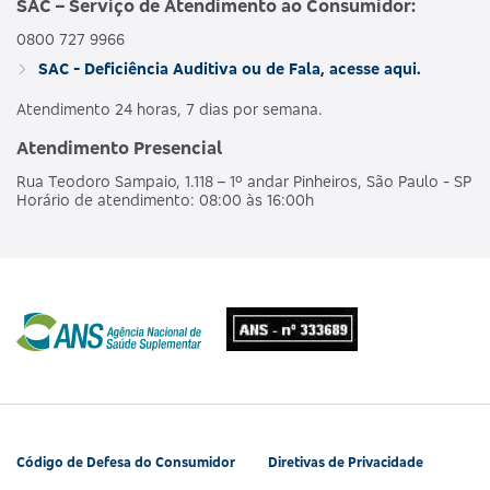
SAC – Serviço de Atendimento ao Consumidor:
0800 727 9966
AMBULAT
MDSV BRANCO
HOSPI
SAC - Deficiência Auditiva ou de Fala, acesse aqui.
476563160
NACIONAL
E R
CO
OBSTET
Atendimento 24 horas, 7 dias por semana.
Atendimento Presencial
AMBULAT
MDSV BRANCO
HOSPI
490190218
NACIONAL
Rua Teodoro Sampaio, 1.118 – 1º andar Pinheiros, São Paulo - SP
E R COPART
CO
Horário de atendimento: 08:00 às 16:00h
OBSTET
AMBULAT
MDSV BRANCO
HOSPI
481990180
NACIONAL
Q
CO
OBSTET
AMBULAT
MDSV BRANCO
HOSPI
487685207
NACIONAL
Q CO R COPART
CO
OBSTET
Código de Defesa do Consumidor
Diretivas de Privacidade
AMBULAT