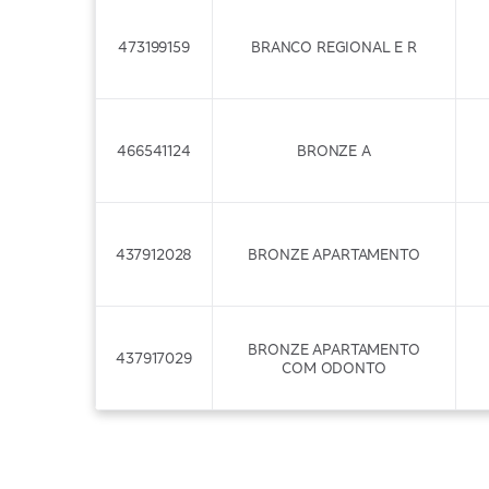
473199159
BRANCO REGIONAL E R
466541124
BRONZE A
437912028
BRONZE APARTAMENTO
BRONZE APARTAMENTO
437917029
COM ODONTO
466542122
BRONZE B