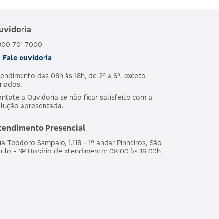
uvidoria
POSTERIOR À LEI
ATIVO
Nº 9.656/98
800 701 7000
Fale ouvidoria
endimento das 08h às 18h, de 2ª a 6ª, exceto
POSTERIOR À LEI
ATIVO
riados.
Nº 9.656/98
ntate a Ouvidoria se não ficar satisfeito com a
olução apresentada.
POSTERIOR À LEI
tendimento Presencial
ATIVO
Nº 9.656/98
a Teodoro Sampaio, 1.118 – 1º andar Pinheiros, São
ulo - SP Horário de atendimento: 08:00 às 16:00h
POSTERIOR À LEI
ATIVO
Nº 9.656/98
POSTERIOR À LEI