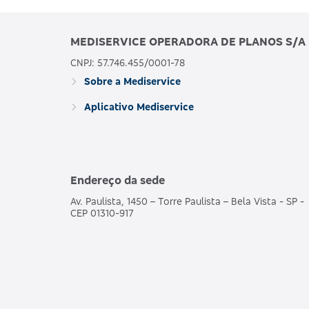
MEDISERVICE OPERADORA DE PLANOS S/A
469352133
BRONZE C
CNPJ: 57.746.455/0001-78
Sobre a Mediservice
Aplicativo Mediservice
481989186
MDSV BRANCO E
MDSV BRANCO E CO R
Endereço da sede
487690203
COPART
Av. Paulista, 1450 – Torre Paulista – Bela Vista - SP -
CEP 01310-917
503695250
MDSV BRANCO E CO R1