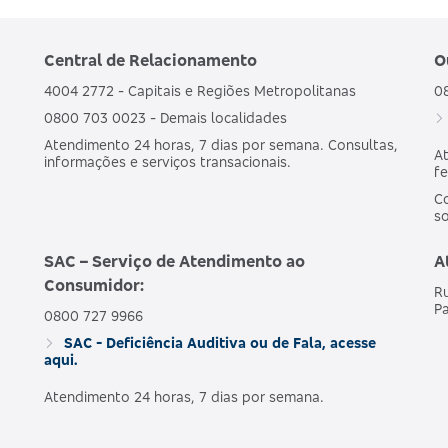
Central de Relacionamento
O
GRUPO DE
AMBULATORIAL + HOSPITALAR COM
ESTADOS
OBSTETRICIA
4004 2772 - Capitais e Regiões Metropolitanas
0
0800 703 0023 - Demais localidades
Atendimento 24 horas, 7 dias por semana. Consultas,
At
AMBULATORIAL + HOSPITALAR COM
informações e serviços transacionais.
NACIONAL
fe
OBSTETRICIA
Co
s
AMBULATORIAL + HOSPITALAR COM
NACIONAL
SAC – Serviço de Atendimento ao
A
OBSTETRICIA
Consumidor:
Ru
Pa
0800 727 9966
SAC - Deficiência Auditiva ou de Fala, acesse
AMBULATORIAL + HOSPITALAR COM
NACIONAL
aqui.
OBSTETRICIA
Atendimento 24 horas, 7 dias por semana.
AMBULATORIAL + HOSPITALAR COM