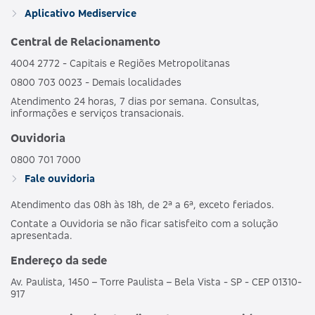
GRUPO DE
HOSPI
469352133
Aplicativo Mediservice
BRONZE C
ESTADOS
CO
OBSTET
Central de Relacionamento
4004 2772 - Capitais e Regiões Metropolitanas
AMBULAT
MDSV BRANCO
HOSPI
0800 703 0023 - Demais localidades
481989186
NACIONAL
E
CO
Atendimento 24 horas, 7 dias por semana. Consultas,
OBSTET
informações e serviços transacionais.
AMBULAT
Ouvidoria
MDSV BRANCO
HOSPI
487690203
NACIONAL
E CO R COPART
CO
0800 701 7000
OBSTET
Fale ouvidoria
Atendimento das 08h às 18h, de 2ª a 6ª, exceto feriados.
AMBULAT
MDSV BRANCO
HOSPI
503695250
NACIONAL
Contate a Ouvidoria se não ficar satisfeito com a solução
E CO R1
CO
apresentada.
OBSTET
Endereço da sede
AMBULAT
Av. Paulista, 1450 – Torre Paulista – Bela Vista - SP - CEP 01310-
MDSV BRANCO
HOSPI
503691257
NACIONAL
917
E COPART R1
CO
OBSTET