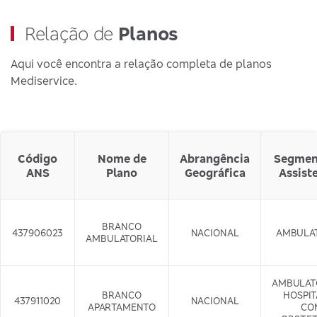
Relação de
Planos
Aqui você encontra a relação completa de planos
Mediservice.
Código
Nome de
Abrangência
Segmen
ANS
Plano
Geográfica
Assist
BRANCO
437906023
NACIONAL
AMBULA
AMBULATORIAL
AMBULAT
BRANCO
HOSPI
437911020
NACIONAL
APARTAMENTO
CO