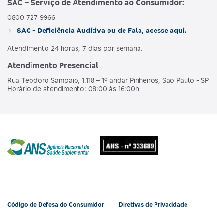
SAC – Serviço de Atendimento ao Consumidor:
0800 727 9966
AMBULAT
MDSV BRANCO
HOSPI
SAC - Deficiência Auditiva ou de Fala, acesse aqui.
476563160
NACIONAL
E R
CO
OBSTET
Atendimento 24 horas, 7 dias por semana.
Atendimento Presencial
AMBULAT
MDSV BRANCO
HOSPI
490190218
NACIONAL
Rua Teodoro Sampaio, 1.118 – 1º andar Pinheiros, São Paulo - SP
E R COPART
CO
Horário de atendimento: 08:00 às 16:00h
OBSTET
AMBULAT
MDSV BRANCO
HOSPI
481990180
NACIONAL
Q
CO
OBSTET
AMBULAT
MDSV BRANCO
HOSPI
487685207
NACIONAL
Q CO R COPART
CO
OBSTET
Código de Defesa do Consumidor
Diretivas de Privacidade
AMBULAT