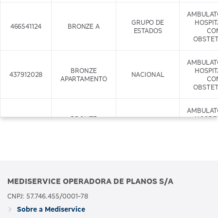
AMBULAT
GRUPO DE
HOSPI
466541124
BRONZE A
ESTADOS
CO
OBSTET
AMBULAT
BRONZE
HOSPI
437912028
NACIONAL
APARTAMENTO
CO
OBSTET
AMBULAT
BRONZE
HOSPI
437917029
APARTAMENTO
NACIONAL
CO
COM ODONTO
OBSTET
+ODONTO
AMBULAT
GRUPO DE
HOSPI
466542122
BRONZE B
MEDISERVICE OPERADORA DE PLANOS S/A
ESTADOS
CO
OBSTET
CNPJ: 57.746.455/0001-78
Sobre a Mediservice
AMBULAT