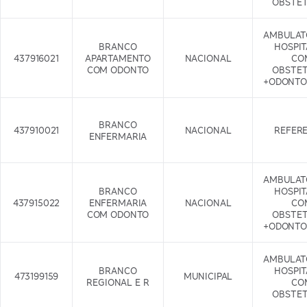
OBSTET
AMBULAT
BRANCO
HOSPI
437916021
APARTAMENTO
NACIONAL
CO
COM ODONTO
OBSTET
+ODONTO
BRANCO
437910021
NACIONAL
REFER
ENFERMARIA
AMBULAT
BRANCO
HOSPI
437915022
ENFERMARIA
NACIONAL
CO
COM ODONTO
OBSTET
+ODONTO
AMBULAT
BRANCO
HOSPI
473199159
MUNICIPAL
REGIONAL E R
CO
OBSTET