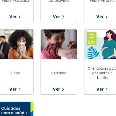
Febre Maculosa
Coronavírus
Febre Amarela
Ver
Ver
Ver
Orientações par
Gripe
Sarampo
gestantes e
bebês
Ver
Ver
Ver