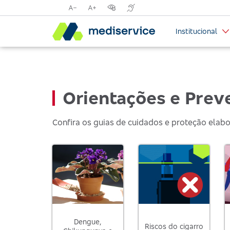
Reduzir
Aumentar
Opções
Tradutor
tamanho
tamanho
de
para
Institucional
da
da
contraste
libras
fonte
fonte
visual
com
Handtalk
Orientações e Prev
Confira os guias de cuidados e proteção elab
Dengue,
Riscos do cigarro