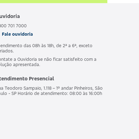
uvidoria
800 701 7000
Fale ouvidoria
endimento das 08h às 18h, de 2ª a 6ª, exceto
riados.
ntate a Ouvidoria se não ficar satisfeito com a
olução apresentada.
tendimento Presencial
a Teodoro Sampaio, 1.118 – 1º andar Pinheiros, São
ulo - SP Horário de atendimento: 08:00 às 16:00h