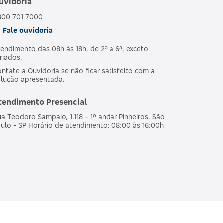
uvidoria
800 701 7000
Fale ouvidoria
endimento das 08h às 18h, de 2ª a 6ª, exceto
riados.
ntate a Ouvidoria se não ficar satisfeito com a
olução apresentada.
tendimento Presencial
a Teodoro Sampaio, 1.118 – 1º andar Pinheiros, São
ulo - SP Horário de atendimento: 08:00 às 16:00h