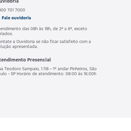
uvidoria
800 701 7000
Fale ouvidoria
endimento das 08h às 18h, de 2ª a 6ª, exceto
riados.
ntate a Ouvidoria se não ficar satisfeito com a
olução apresentada.
tendimento Presencial
a Teodoro Sampaio, 1.118 – 1º andar Pinheiros, São
ulo - SP Horário de atendimento: 08:00 às 16:00h