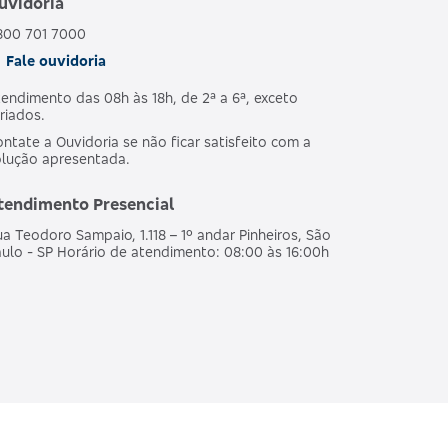
uvidoria
800 701 7000
Fale ouvidoria
endimento das 08h às 18h, de 2ª a 6ª, exceto
riados.
ntate a Ouvidoria se não ficar satisfeito com a
olução apresentada.
tendimento Presencial
a Teodoro Sampaio, 1.118 – 1º andar Pinheiros, São
ulo - SP Horário de atendimento: 08:00 às 16:00h