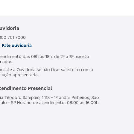
uvidoria
800 701 7000
Fale ouvidoria
endimento das 08h às 18h, de 2ª a 6ª, exceto
riados.
ntate a Ouvidoria se não ficar satisfeito com a
olução apresentada.
tendimento Presencial
a Teodoro Sampaio, 1.118 – 1º andar Pinheiros, São
ulo - SP Horário de atendimento: 08:00 às 16:00h