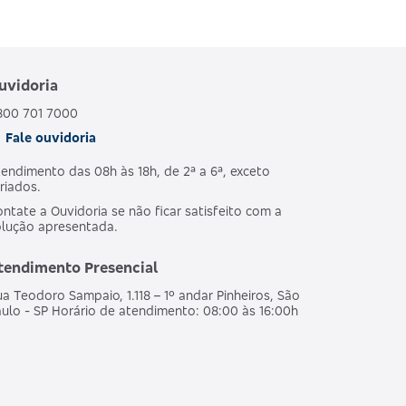
uvidoria
800 701 7000
Fale ouvidoria
endimento das 08h às 18h, de 2ª a 6ª, exceto
riados.
ntate a Ouvidoria se não ficar satisfeito com a
olução apresentada.
tendimento Presencial
a Teodoro Sampaio, 1.118 – 1º andar Pinheiros, São
ulo - SP Horário de atendimento: 08:00 às 16:00h