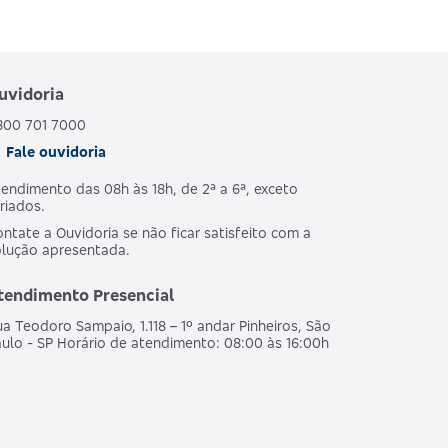
uvidoria
800 701 7000
Fale ouvidoria
endimento das 08h às 18h, de 2ª a 6ª, exceto
riados.
ntate a Ouvidoria se não ficar satisfeito com a
olução apresentada.
tendimento Presencial
a Teodoro Sampaio, 1.118 – 1º andar Pinheiros, São
ulo - SP Horário de atendimento: 08:00 às 16:00h