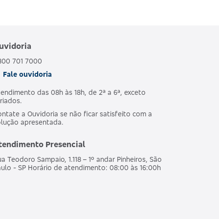
uvidoria
800 701 7000
Fale ouvidoria
endimento das 08h às 18h, de 2ª a 6ª, exceto
riados.
ntate a Ouvidoria se não ficar satisfeito com a
olução apresentada.
tendimento Presencial
a Teodoro Sampaio, 1.118 – 1º andar Pinheiros, São
ulo - SP Horário de atendimento: 08:00 às 16:00h