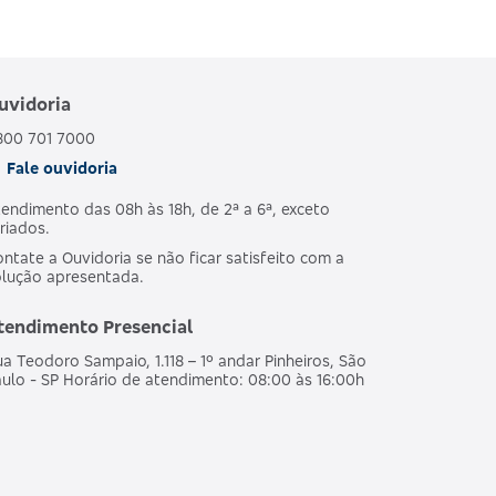
uvidoria
800 701 7000
Fale ouvidoria
endimento das 08h às 18h, de 2ª a 6ª, exceto
riados.
ntate a Ouvidoria se não ficar satisfeito com a
olução apresentada.
tendimento Presencial
a Teodoro Sampaio, 1.118 – 1º andar Pinheiros, São
ulo - SP Horário de atendimento: 08:00 às 16:00h