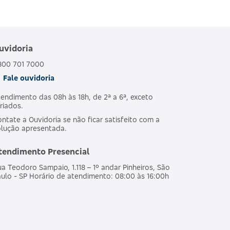
uvidoria
800 701 7000
Fale ouvidoria
endimento das 08h às 18h, de 2ª a 6ª, exceto
riados.
ntate a Ouvidoria se não ficar satisfeito com a
olução apresentada.
tendimento Presencial
a Teodoro Sampaio, 1.118 – 1º andar Pinheiros, São
ulo - SP Horário de atendimento: 08:00 às 16:00h