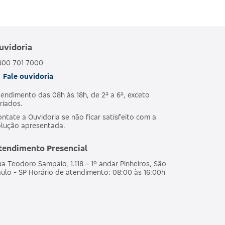
uvidoria
800 701 7000
Fale ouvidoria
endimento das 08h às 18h, de 2ª a 6ª, exceto
riados.
ntate a Ouvidoria se não ficar satisfeito com a
olução apresentada.
tendimento Presencial
a Teodoro Sampaio, 1.118 – 1º andar Pinheiros, São
ulo - SP Horário de atendimento: 08:00 às 16:00h