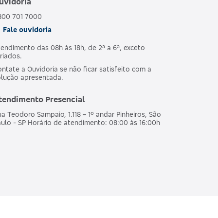
uvidoria
800 701 7000
Fale ouvidoria
endimento das 08h às 18h, de 2ª a 6ª, exceto
riados.
ntate a Ouvidoria se não ficar satisfeito com a
olução apresentada.
tendimento Presencial
a Teodoro Sampaio, 1.118 – 1º andar Pinheiros, São
ulo - SP Horário de atendimento: 08:00 às 16:00h