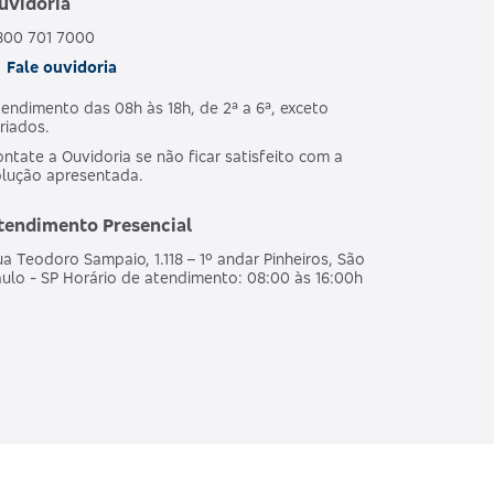
uvidoria
800 701 7000
Fale ouvidoria
endimento das 08h às 18h, de 2ª a 6ª, exceto
riados.
ntate a Ouvidoria se não ficar satisfeito com a
olução apresentada.
tendimento Presencial
a Teodoro Sampaio, 1.118 – 1º andar Pinheiros, São
ulo - SP Horário de atendimento: 08:00 às 16:00h