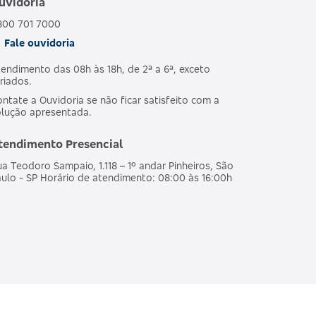
uvidoria
800 701 7000
Fale ouvidoria
endimento das 08h às 18h, de 2ª a 6ª, exceto
riados.
ntate a Ouvidoria se não ficar satisfeito com a
olução apresentada.
tendimento Presencial
a Teodoro Sampaio, 1.118 – 1º andar Pinheiros, São
ulo - SP Horário de atendimento: 08:00 às 16:00h