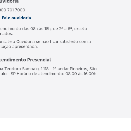
uvidoria
800 701 7000
Fale ouvidoria
endimento das 08h às 18h, de 2ª a 6ª, exceto
riados.
ntate a Ouvidoria se não ficar satisfeito com a
olução apresentada.
tendimento Presencial
a Teodoro Sampaio, 1.118 – 1º andar Pinheiros, São
ulo - SP Horário de atendimento: 08:00 às 16:00h