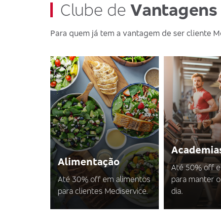
Clube de
Vantagens
Para quem já tem a vantagem de ser cliente M
Academia
Alimentação
Até 50% off 
Até 30% off em alimentos
para manter o
para clientes Mediservice.
dia.