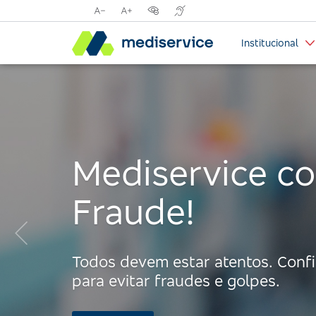
Reduzir
Aumentar
Opções
Tradutor
tamanho
tamanho
de
para
Institucional
da
da
contraste
libras
fonte
fonte
visual
com
Handtalk
Mediservice co
Fraude!
Anterior:
Todos devem estar atentos. Confir
para evitar fraudes e golpes.