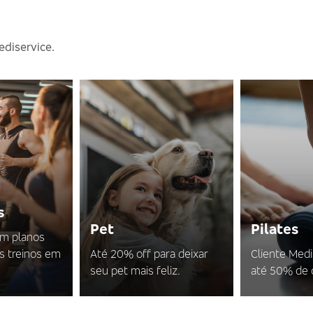
ediservice.
s
Pet
Pilates
em planos
s treinos em
Até 20% off para deixar
Cliente Med
seu pet mais feliz.
até 50% de 