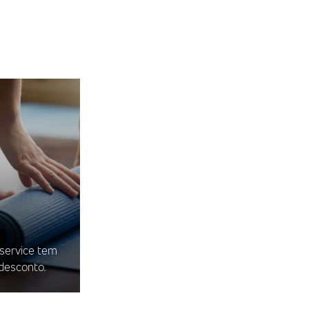
iservice tem
desconto.