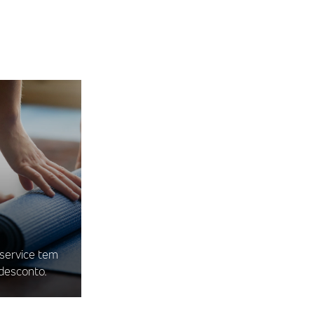
iservice tem
desconto.