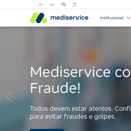
Reduzir
Aumentar
Opções
Tradutor
tamanho
tamanho
de
para
Institucional
da
da
contraste
libras
fonte
fonte
visual
com
Handtalk
Mediservice co
Fraude!
Anterior:
Todos devem estar atentos. Confir
para evitar fraudes e golpes.