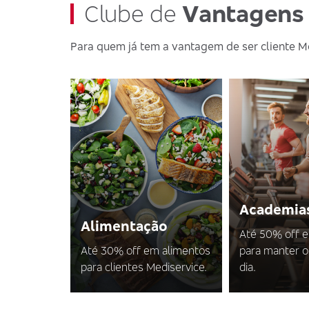
Clube de
Vantagens
Para quem já tem a vantagem de ser cliente M
Academia
Alimentação
Até 50% off 
Até 30% off em alimentos
para manter o
para clientes Mediservice.
dia.