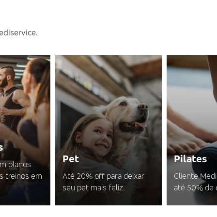
ediservice.
s
Pet
Pilates
em planos
s treinos em
Até 20% off para deixar
Cliente Med
seu pet mais feliz.
até 50% de 